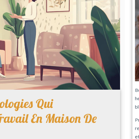
B
h
ologies Qui
b
Travail En Maison De
P
r
et