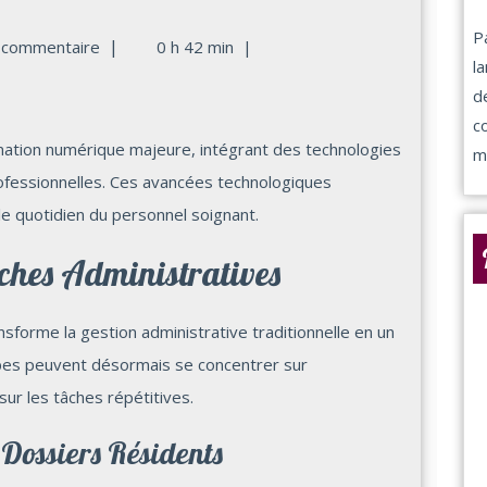
P
|
 commentaire
0 h 42 min
|
l
d
c
mation numérique majeure, intégrant des technologies
m
ofessionnelles. Ces avancées technologiques
 le quotidien du personnel soignant.
ches Administratives
forme la gestion administrative traditionnelle en un
ipes peuvent désormais se concentrer sur
ur les tâches répétitives.
 Dossiers Résidents