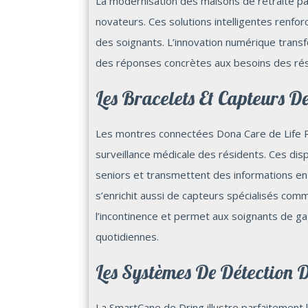
La modernisation des maisons de retraite pa
novateurs. Ces solutions intelligentes renforce
des soignants. L’innovation numérique trans
des réponses concrètes aux besoins des rés
Les Bracelets Et Capteurs D
Les montres connectées Dona Care de Life P
surveillance médicale des résidents. Ces dispo
seniors et transmettent des informations en
s’enrichit aussi de capteurs spécialisés com
l’incontinence et permet aux soignants de g
quotidiennes.
Les Systèmes De Détection D
La SmartCane de Dring illustre parfaitement l