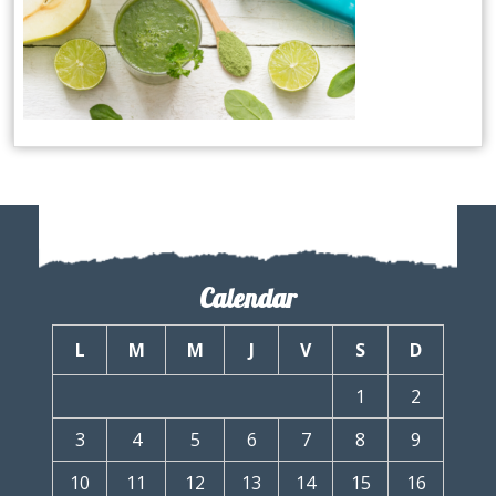
Calendar
L
M
M
J
V
S
D
1
2
3
4
5
6
7
8
9
10
11
12
13
14
15
16