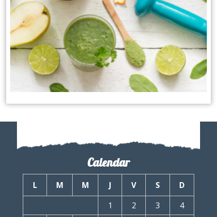
Calendar
L
M
M
J
V
S
D
1
2
3
4