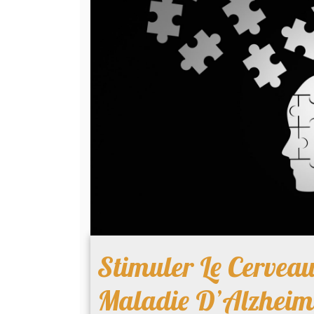
Stimuler Le Cerveau
Maladie D’Alzheim