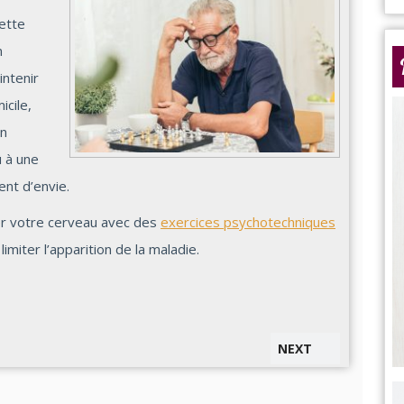
cette
n
intenir
icile,
en
û à une
nt d’envie.
ler votre cerveau avec des
exercices psychotechniques
limiter l’apparition de la maladie.
NEXT