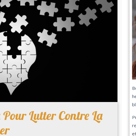
B
h
b
 Pour Lutter Contre La
P
r
er
et