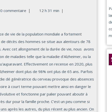
P
|
0 commentaire
12 h 31 min
|
l
d
c
m
en de décès des hommes se situe aux alentours de 78
s. Avec cet allongement de la durée de vie, nous avons
n de maladies telle que la maladie d’Alzheimer, ou la
qu’auparavant. Effectivement on recense en 2020, plus
Alzheimer dont plus de 98% ont plus de 65 ans. Parfois
ladie dé génératrice du cerveau provoque des absences
oire à court terme pouvant mettre ainsi en danger le
volutive et fonctionne par palier pouvant aboutir à
ès dur pour la famille proche. C’est un peu comme si
 uns après les autres, du plus récent au plus ancien. On