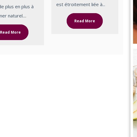
est étroitement liée à...
e plus en plus à
r naturel....
Read More
Read More