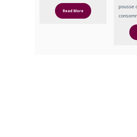
pousse d
Read More
consomme