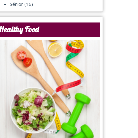
Sénior
(16)
Healthy Food