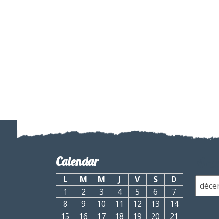
Calendar
Arch
L
M
M
J
V
S
D
1
2
3
4
5
6
7
8
9
10
11
12
13
14
15
16
17
18
19
20
21