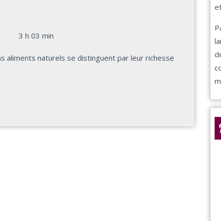
?
et
P
|
3 h 03 min
l
d
c
m