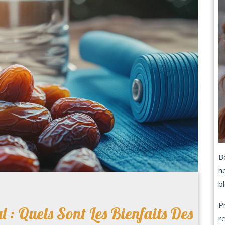
B
h
b
P
 : Quels Sont Les Bienfaits Des
r