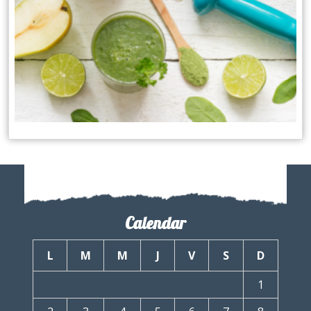
Calendar
L
M
M
J
V
S
D
1