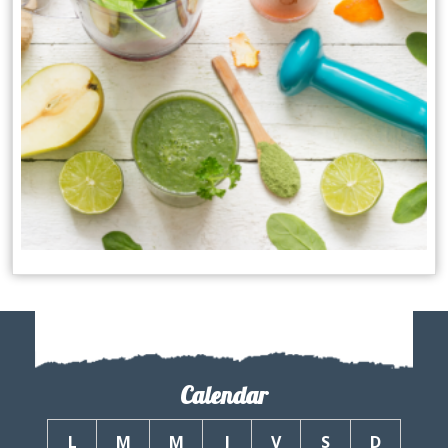
Calendar
L
M
M
J
V
S
D