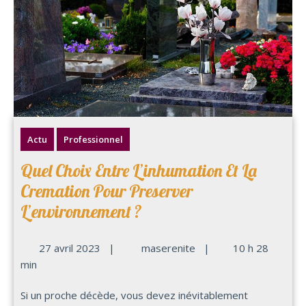
Actu
Professionnel
Quel Choix Entre L’inhumation Et La
Cremation Pour Preserver
L’environnement ?
27 avril 2023
|
maserenite
|
10 h 28
min
Si un proche décède, vous devez inévitablement