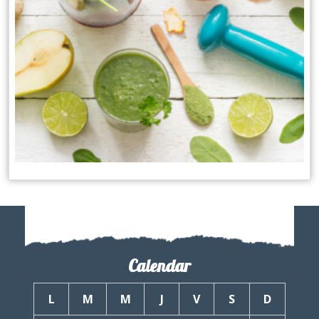
Calendar
L
M
M
J
V
S
D