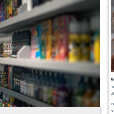
B
h
b
P
r