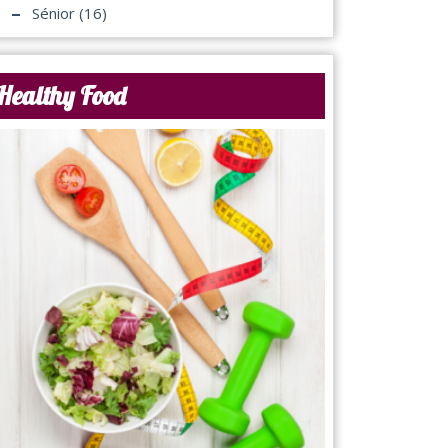
Sénior
(16)
Healthy Food