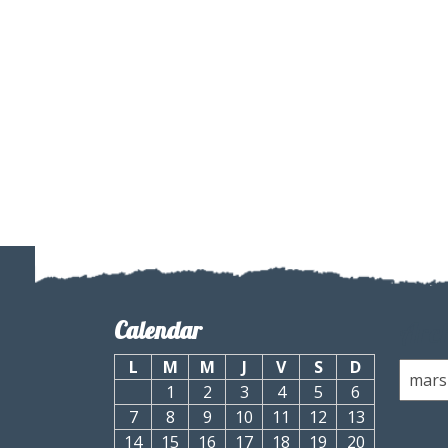
Calendar
Arch
L
M
M
J
V
S
D
1
2
3
4
5
6
7
8
9
10
11
12
13
14
15
16
17
18
19
20