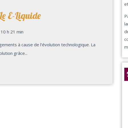
et
Le E-Liquide
P
l
d
10 h 21 min
c
m
ution grâce...